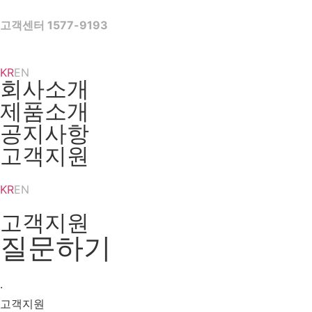
Skip
to
고객센터 1577-9193
content
KR
EN
회사소개
제품소개
공지사항
고객지원
KR
EN
고객지원
질문하기
·
고객지원