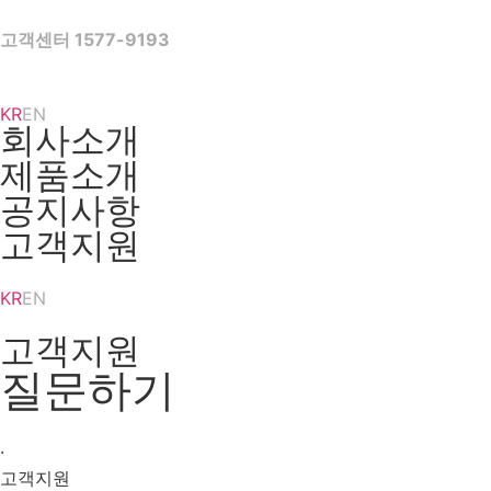
Skip
to
고객센터 1577-9193
content
KR
EN
회사소개
제품소개
공지사항
고객지원
KR
EN
고객지원
질문하기
·
고객지원