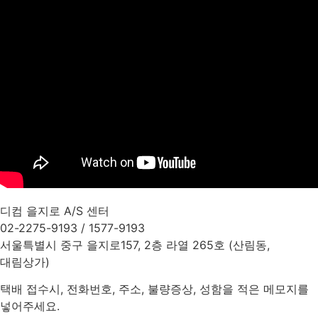
디컴 을지로 A/S 센터
02-2275-9193 / 1577-9193
서울특별시 중구 을지로157, 2층 라열 265호 (산림동,
대림상가)
택배 접수시, 전화번호, 주소, 불량증상, 성함을 적은 메모지를
넣어주세요.