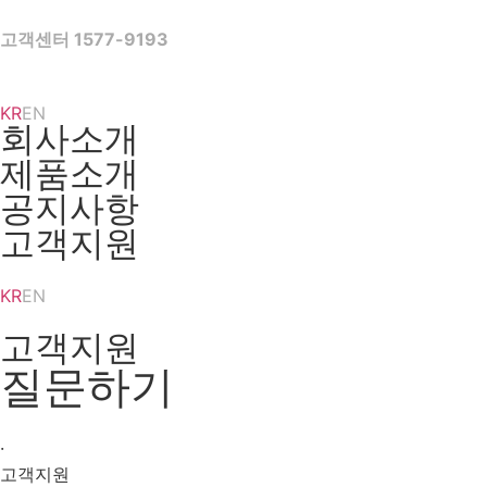
Skip
to
고객센터 1577-9193
content
KR
EN
회사소개
제품소개
공지사항
고객지원
KR
EN
고객지원
질문하기
·
고객지원