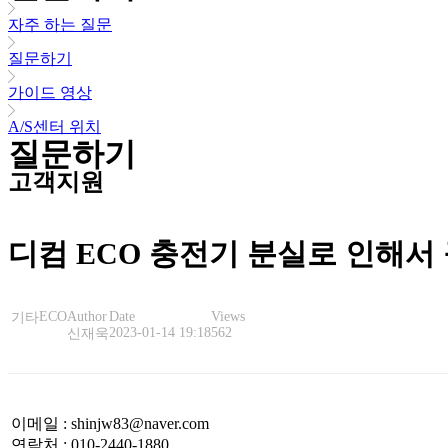
자주 하는 질문
질문하기
가이드 영상
A/S센터 위치
질문하기
고객지원
디컴 ECO 충전기 분실로 인해서
ECO
Author
Date
Views
기타
2023-01-14 19:18
562
신재욱
이메일
:
shinjw83@naver.com
연락처
:
010-2440-1880