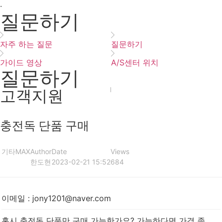
·
질문하기
자주 하는 질문
질문하기
가이드 영상
A/S센터 위치
질문하기
고객지원
충전독 단품 구매
기타
MAX
Author
Date
Views
한도현
2023-02-21 15:52
684
이메일
:
jony1201@naver.com
혹시 충전독 단품만 구매 가능한가요? 가능하다면 가격 좀