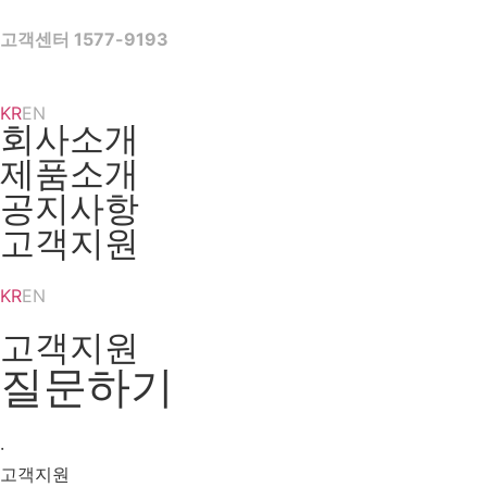
Skip
to
고객센터 1577-9193
content
KR
EN
회사소개
제품소개
공지사항
고객지원
KR
EN
고객지원
질문하기
·
고객지원