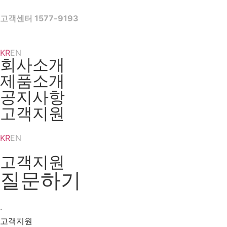
Skip
to
고객센터 1577-9193
content
KR
EN
회사소개
제품소개
공지사항
고객지원
KR
EN
고객지원
질문하기
·
고객지원