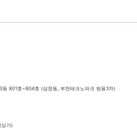
동 801호~804호 (삼정동, 부천테크노파크 쌍용3차)
림상가)