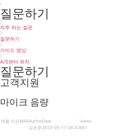
·
질문하기
자주 하는 질문
질문하기
가이드 영상
A/S센터 위치
질문하기
고객지원
마이크 음량
제품 이상
MAX
Author
Date
Views
김은호
2023-05-17 04:42
661