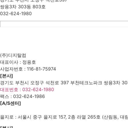
쌍용3차 303동 803호
032-624-1980
List
Prev
Next
Edit
Delete
(주)디지탈컴
대표이사 : 정용호
사업자번호 :
116-81-75974
[본사]
경기도 부천시 오정구 석천로 397 부천테크노파크 쌍용3차 303
대표번호 : 032-624-1980
팩스 :
032-624-1986
[A/S센터]
을지로 : 서울시 중구 을지로 157, 2층 라열 265호 (산림동, 대
[본사]