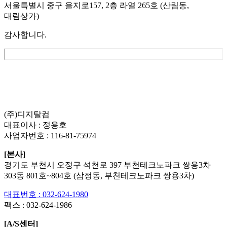
서울특별시 중구 을지로157, 2층 라열 265호 (산림동,
대림상가)
감사합니다.
List
Prev
Next
Edit
Delete
(주)디지탈컴
대표이사 : 정용호
사업자번호 :
116-81-75974
[본사]
경기도 부천시 오정구 석천로 397 부천테크노파크 쌍용3차
303동 801호~804호 (삼정동, 부천테크노파크 쌍용3차)
대표번호 : 032-624-1980
팩스 :
032-624-1986
[A/S센터]