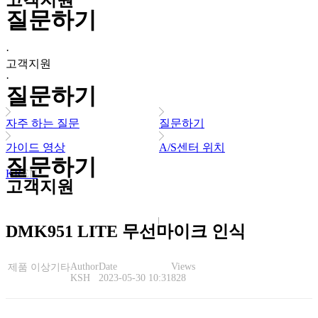
고객지원
질문하기
·
고객지원
·
질문하기
자주 하는 질문
질문하기
가이드 영상
A/S센터 위치
질문하기
KR
EN
고객지원
DMK951 LITE 무선마이크 인식
Author
Date
Views
제품 이상
기타
KSH
2023-05-30 10:31
828