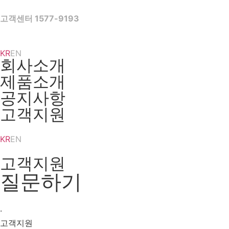
Skip
to
고객센터 1577-9193
content
KR
EN
회사소개
제품소개
공지사항
고객지원
KR
EN
고객지원
질문하기
·
고객지원