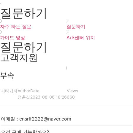
·
질문하기
자주 하는 질문
질문하기
가이드 영상
A/S센터 위치
질문하기
고객지원
부속
기타
기타
Author
Date
Views
정춘길
2023-08-06 18:26
660
이메일
:
cnsrlf2222@naver.com
요것 구매 가능할까요?