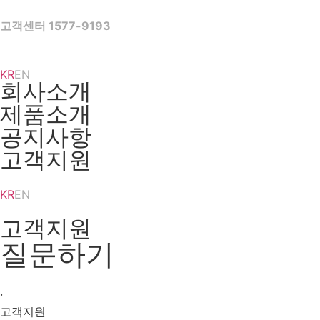
Skip
to
고객센터 1577-9193
content
KR
EN
회사소개
제품소개
공지사항
고객지원
KR
EN
고객지원
질문하기
·
고객지원