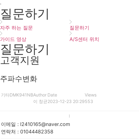
·
질문하기
자주 하는 질문
질문하기
가이드 영상
A/S센터 위치
질문하기
고객지원
주파수변화
기타
DMK941NB
Author
Date
Views
이 창균
2023-12-23 20:29
553
이메일
:
l2410165@naver.com
연락처
:
01044482358