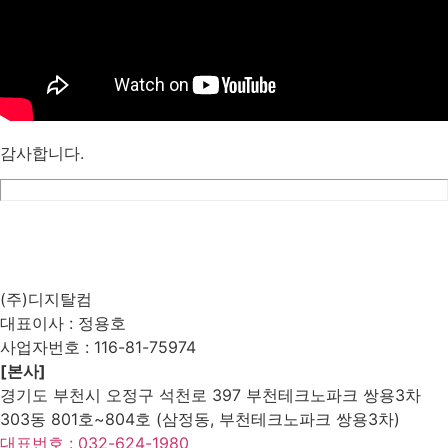
감사합니다.
List
Prev
Next
Edit
Delete
(주)디지탈컴
대표이사 : 정용호
사업자번호 :
116-81-75974
[본사]
경기도 부천시 오정구 석천로 397 부천테크노파크 쌍용3차
303동 801호~804호 (삼정동, 부천테크노파크 쌍용3차)
대표번호 : 032-624-1980