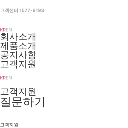
Skip
to
고객센터 1577-9193
content
KR
EN
회사소개
제품소개
공지사항
고객지원
KR
EN
고객지원
질문하기
·
고객지원