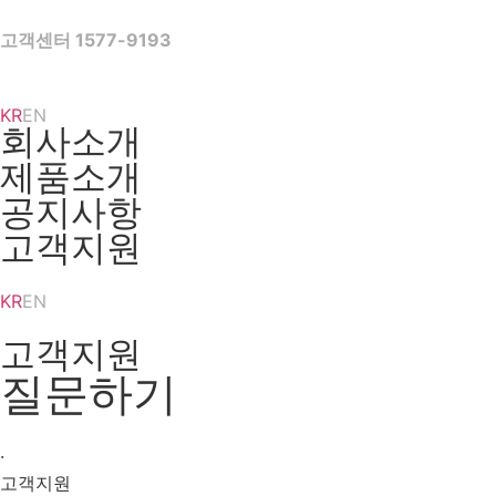
Skip
to
고객센터 1577-9193
content
KR
EN
회사소개
제품소개
공지사항
고객지원
KR
EN
고객지원
질문하기
·
고객지원