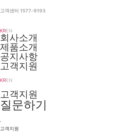
Skip
to
고객센터 1577-9193
content
KR
EN
회사소개
제품소개
공지사항
고객지원
KR
EN
고객지원
질문하기
·
고객지원