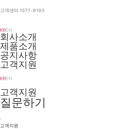
Skip
to
고객센터 1577-9193
content
KR
EN
회사소개
제품소개
공지사항
고객지원
KR
EN
고객지원
질문하기
·
고객지원