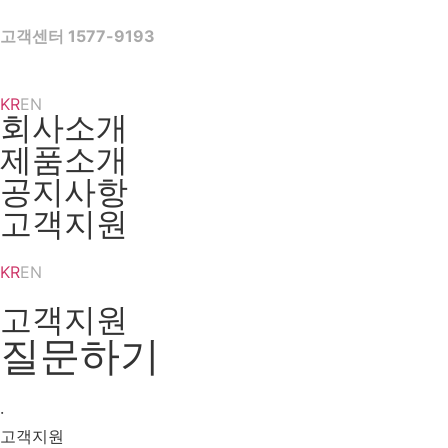
Skip
to
고객센터 1577-9193
content
KR
EN
회사소개
제품소개
공지사항
고객지원
KR
EN
고객지원
질문하기
·
고객지원