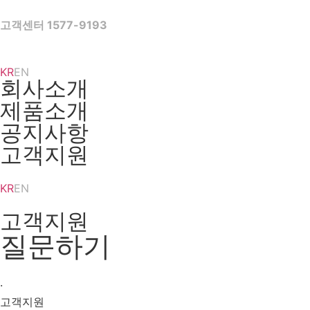
Skip
to
고객센터 1577-9193
content
KR
EN
회사소개
제품소개
공지사항
고객지원
KR
EN
고객지원
질문하기
·
고객지원