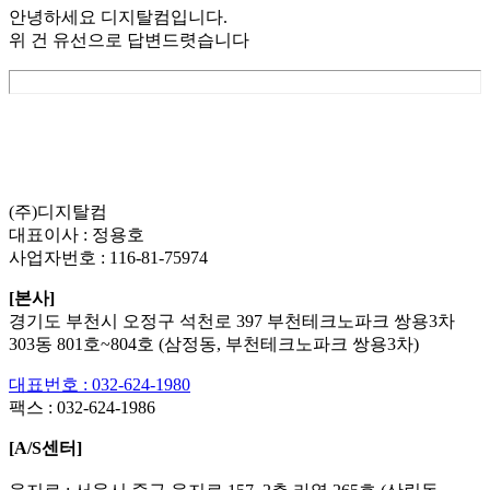
안녕하세요 디지탈컴입니다.
위 건 유선으로 답변드렷습니다
List
Prev
Next
Edit
Delete
(주)디지탈컴
대표이사 : 정용호
사업자번호 :
116-81-75974
[본사]
경기도 부천시 오정구 석천로 397 부천테크노파크 쌍용3차
303동 801호~804호 (삼정동, 부천테크노파크 쌍용3차)
대표번호 : 032-624-1980
팩스 :
032-624-1986
[A/S센터]