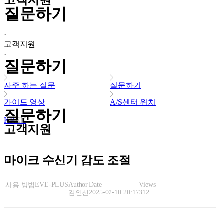
고객지원
질문하기
·
고객지원
·
질문하기
자주 하는 질문
질문하기
가이드 영상
A/S센터 위치
질문하기
KR
EN
고객지원
마이크 수신기 감도 조절
EVE-PLUS
Author
Date
Views
사용 방법
2025-02-10 20:17
312
김인선