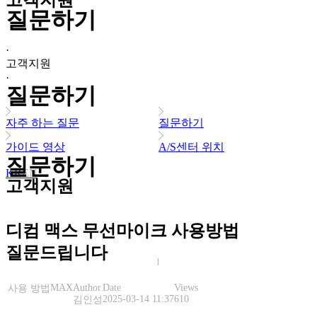
고객지원
질문하기
·
고객지원
·
질문하기
자주 하는 질문
질문하기
가이드 영상
A/S센터 위치
질문하기
KR
EN
고객지원
디컴 맥스 무선마이크 사용방법
질문드립니다
MAX
Author
Date
Views
사용 방법
2025-03-14 11:37
610
김인성