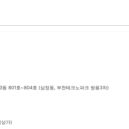
동 801호~804호 (삼정동, 부천테크노파크 쌍용3차)
림상가)