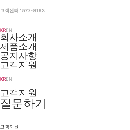
Skip
to
고객센터 1577-9193
content
KR
EN
회사소개
제품소개
공지사항
고객지원
KR
EN
고객지원
질문하기
·
고객지원