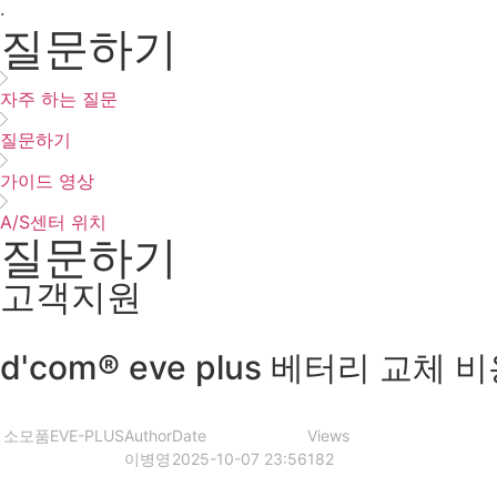
·
질문하기
자주 하는 질문
질문하기
가이드 영상
A/S센터 위치
질문하기
고객지원
d'com® eve plus 베터리 교체 
소모품
EVE-PLUS
Author
Date
Views
이병영
2025-10-07 23:56
182