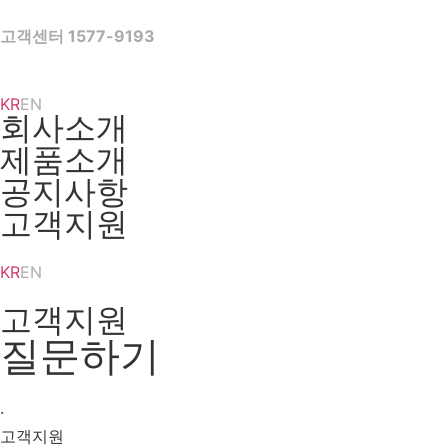
Skip
to
고객센터 1577-9193
content
KR
EN
회사소개
제품소개
공지사항
고객지원
KR
EN
고객지원
질문하기
·
고객지원