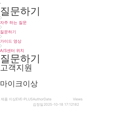
·
질문하기
자주 하는 질문
질문하기
가이드 영상
A/S센터 위치
질문하기
고객지원
마이크이상
제품 이상
EVE-PLUS
Author
Date
Views
김정일
2025-10-18 17:12
182