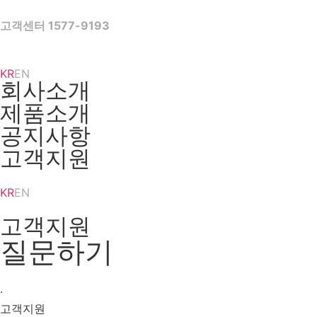
Skip
to
고객센터 1577-9193
content
KR
EN
회사소개
제품소개
공지사항
고객지원
KR
EN
고객지원
질문하기
·
고객지원