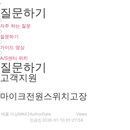
·
질문하기
자주 하는 질문
질문하기
가이드 영상
A/S센터 위치
질문하기
고객지원
마이크전원스위치고장
제품 이상
MAX3
Author
Date
Views
안광진
2026-01-10 01:21
158