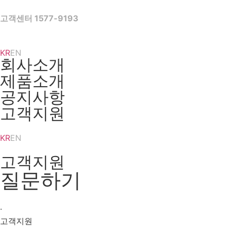
Skip
to
고객센터 1577-9193
content
KR
EN
회사소개
제품소개
공지사항
고객지원
KR
EN
고객지원
질문하기
·
고객지원