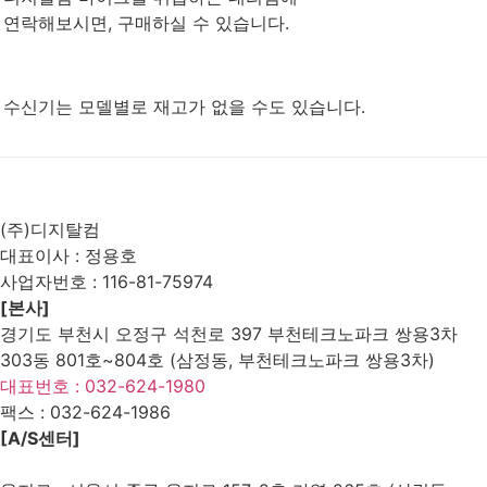
연락해보시면,
구매하실 수 있습니다.
수신기는 모델별로 재고가 없을 수도 있습니다.
List
Prev
Next
(주)디지탈컴
대표이사 : 정용호
사업자번호 :
116-81-75974
[본사]
경기도 부천시 오정구 석천로 397 부천테크노파크 쌍용3차
303동 801호~804호 (삼정동, 부천테크노파크 쌍용3차)
대표번호 : 032-624-1980
팩스 :
032-624-1986
[A/S센터]