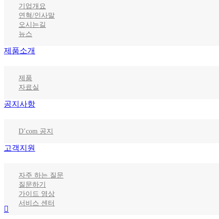
기업개요
연혁/인사말
오시는길
뉴스
제품소개
제품
자료실
공지사항
D’com 공지
고객지원
자주 하는 질문
질문하기
가이드 영상
서비스 센터