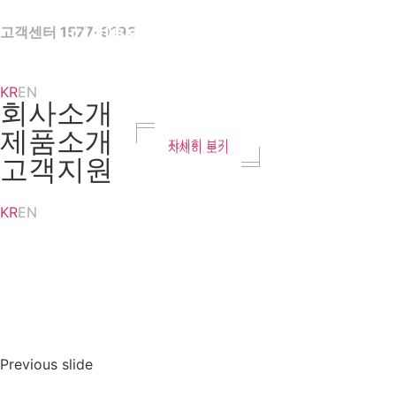
Skip
to
고객센터 1577-9193
디지탈컴 마이크 max3 출시!
크기는 작아지고
content
성능은 올라가다
새로워진 디자인과 함께
KR
EN
당신의 목소리를 완성하세요
케비넷에 깔끔하게 수납하세요
회사소개
제품소개
자세히 보기
자세히 보기
고객지원
KR
EN
Previous slide