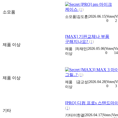
[PRO]
pro 마이크
케이스
(1)
소모품
|
|
2026.06.15
|
Votes
|
V
소모품
김도훈
0
2
[MAX]
기판교체나 부품
구해지나요?
(1)
제품 이상
|
|
2026.05.06
|
Votes
|
Vi
제품
차재민
0
14
이상
[MAX3]
MAX 3 마
그릴..?
(1)
제품 이상
|
|
2026.04.28
|
Votes
|
V
제품
금교성
0
3
이상
[PRO]
디컴 프로s 스탠드마
(1)
기타
|
|
2026.04.17
|
Votes
|
Vie
기타
이한결