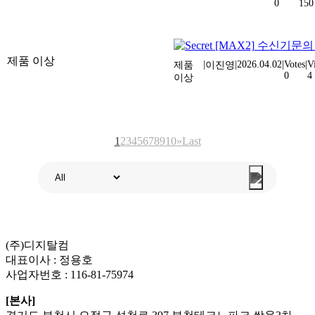
0
150
[MAX2]
수신기문
제품 이상
|
|
2026.04.02
|
Votes
|
V
제품
이진영
0
4
이상
1
2
3
4
5
6
7
8
9
10
»
Last
New
(주)디지탈컴
대표이사 : 정용호
사업자번호 :
116-81-75974
[본사]