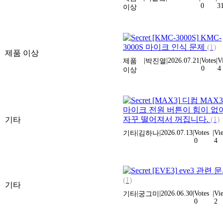
0
3
이상
[KMC-3000S]
KMC-
3000S 마이크 인식 문제
(1)
제품 이상
|
|
2026.07.21
|
Votes
|
V
제품
박진열
0
4
이상
[MAX3]
디컴 MAX3
마이크 전원 버튼이 힘이 없
자꾸 떨어져서 꺼집니다.
(1)
기타
|
|
2026.07.13
|
Votes
|
Vi
기타
김하나
0
4
[EVE3]
eve3 관련 
(1)
기타
|
|
2026.06.30
|
Votes
|
Vi
기타
궁그미
0
2