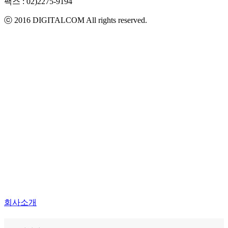
팩스 :
02)2275-9194​
ⓒ 2016 DIGITALCOM All rights reserved.
회사소개