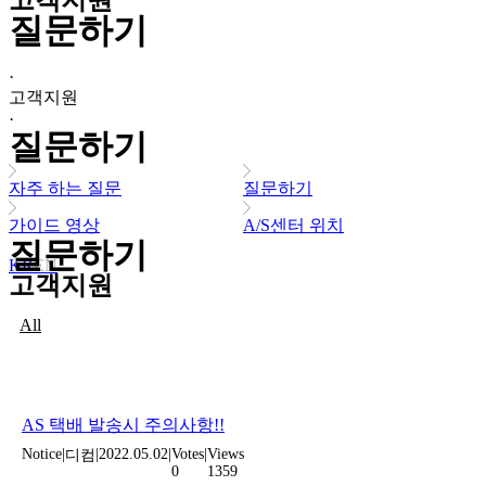
고객지원
질문하기
·
고객지원
·
질문하기
자주 하는 질문
질문하기
가이드 영상
A/S센터 위치
질문하기
KR
EN
고객지원
All
제품 이상
사용 방법
소모품
기타
/
/
/
/
AS 택배 발송시 주의사항!!
Notice
|
|
2022.05.02
|
Votes
|
Views
디컴
0
1359